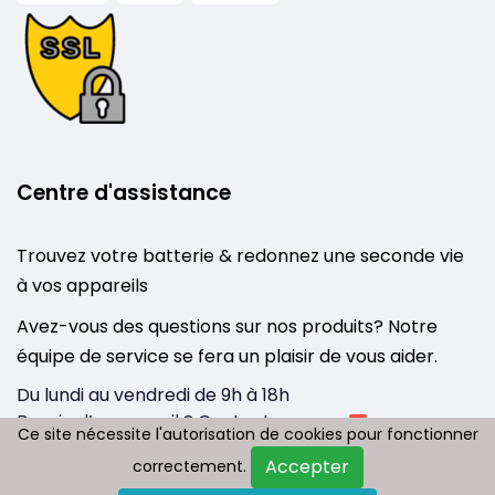
Centre d'assistance
Trouvez votre batterie & redonnez une seconde vie
à vos appareils
Avez-vous des questions sur nos produits? Notre
équipe de service se fera un plaisir de vous aider.
Du lundi au vendredi de 9h à 18h
Besoin d’un conseil ? Contactez-nous :
Ce site nécessite l'autorisation de cookies pour fonctionner
Ce site nécessite l'autorisation de cookies pour fonctionner
info@tousbatterie.com
Accepter
Accepter
correctement.
correctement.
Medium
|
Substack