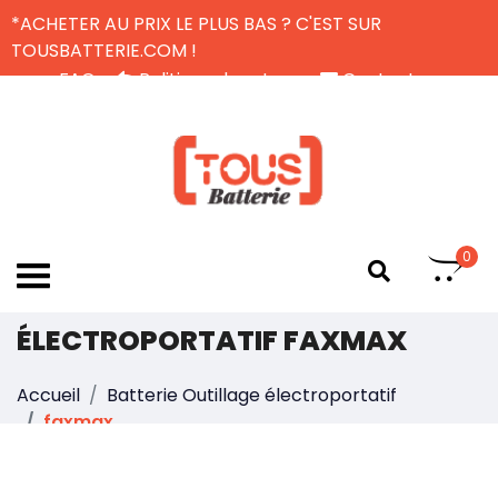
*ACHETER AU PRIX LE PLUS BAS ? C'EST SUR
TOUSBATTERIE.COM !
FAQ
Politique de retour
Contactez-nous
Livraison Gratuite
FR
0
UNE BATTERIE OUTILLAGE
ÉLECTROPORTATIF FAXMAX
Accueil
Batterie Outillage électroportatif
faxmax