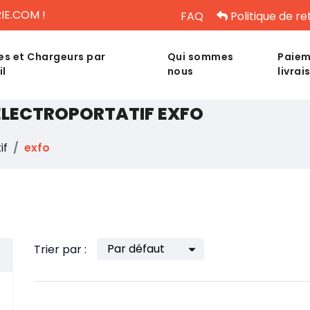
IE.COM !
FAQ
Politique de re
es et Chargeurs par
Qui sommes
Paiem
il
nous
livrai
 ÉLECTROPORTATIF EXFO
if
exfo
Trier par :