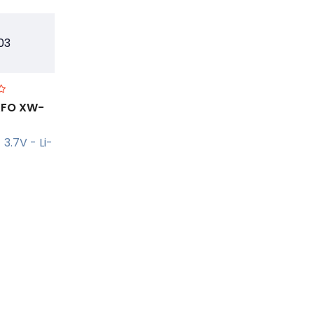
EXFO XW-
3.7V - Li-
r +