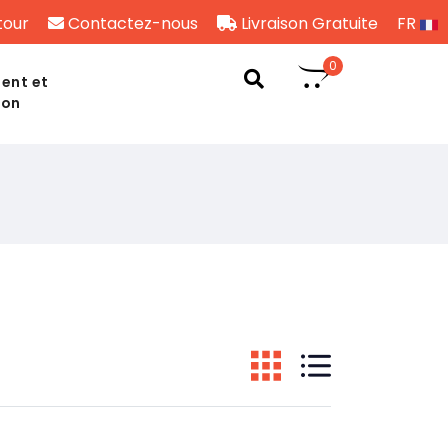
tour
Contactez-nous
Livraison Gratuite
FR
0
ent et
son