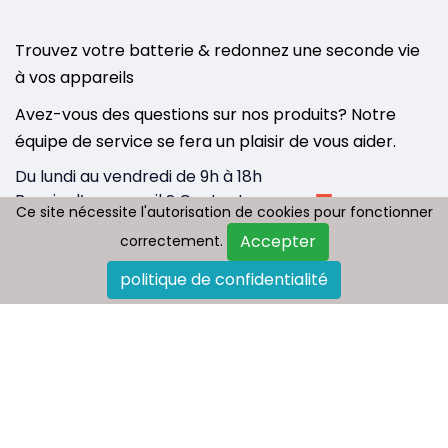
Trouvez votre batterie & redonnez une seconde vie
à vos appareils
Avez-vous des questions sur nos produits? Notre
équipe de service se fera un plaisir de vous aider.
Du lundi au vendredi de 9h à 18h
Besoin d’un conseil ? Contactez-nous :
Ce site nécessite l'autorisation de cookies pour fonctionner
Ce site nécessite l'autorisation de cookies pour fonctionner
info@tousbatterie.com
Accepter
Accepter
correctement.
correctement.
Medium
|
Substack
politique de confidentialité
politique de confidentialité
Qui sommes nous
Paiement et livraison
Politique de retour
FAQ
Plan du site
Contactez-nous
Blog