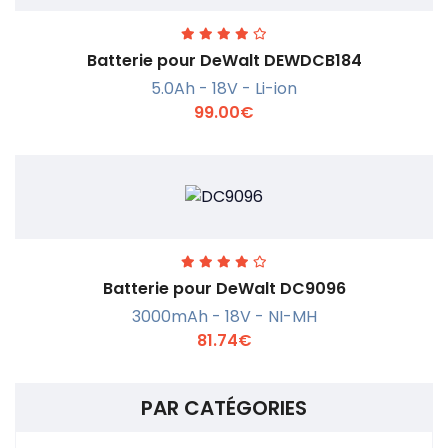
Batterie pour DeWalt DEWDCB184
5.0Ah - 18V - Li-ion
99.00€
En savoir +
Batterie pour DeWalt DC9096
3000mAh - 18V - NI-MH
81.74€
PAR CATÉGORIES
En savoir +