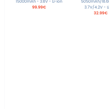
15000mAh - 3.8V - Li-ion
5050mAh/18.6
En savoir +
En savoi
99.99€
3.7V/4.2V - L
32.99€