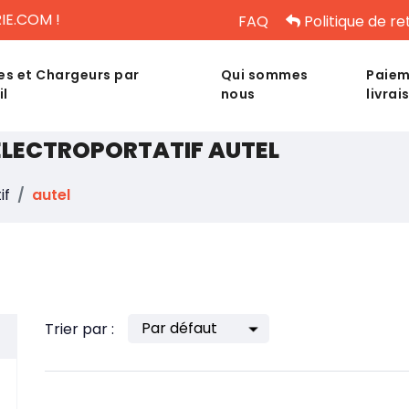
IE.COM !
FAQ
Politique de re
es et Chargeurs par
Qui sommes
Paiem
il
nous
livrai
 ÉLECTROPORTATIF AUTEL
if
autel
Trier par :