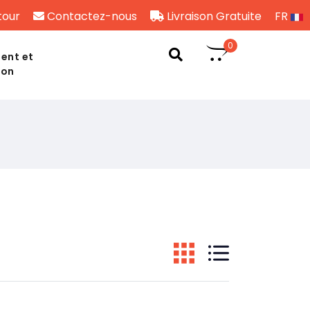
tour
Contactez-nous
Livraison Gratuite
FR
0
ent et
son