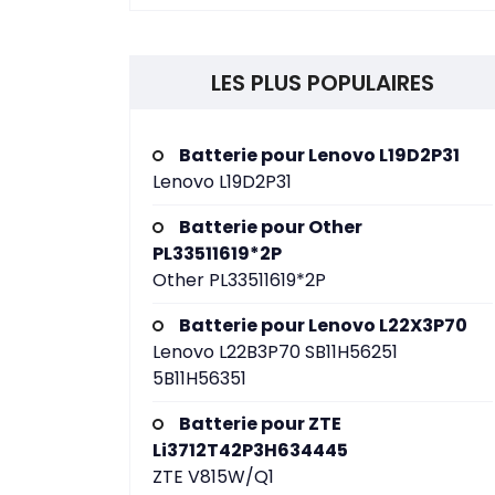
LES PLUS POPULAIRES
Batterie pour Lenovo L19D2P31
Lenovo L19D2P31
Batterie pour Other
PL33511619*2P
Other PL33511619*2P
Batterie pour Lenovo L22X3P70
Lenovo L22B3P70 SB11H56251
5B11H56351
Batterie pour ZTE
Li3712T42P3H634445
ZTE V815W/Q1