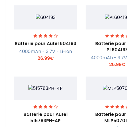
Batterie pour Autel 604193
Batterie pour
PL60419
4000mAh - 3.7V - Li-ion
4000mAh - 3.7V 
26.99€
En savoir +
En savoi
25.99€
Batterie pour Autel
Batterie pour
515783PH-4P
MLP50701