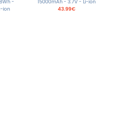
8Wh -
15000mAh - 3.7V - Li-ion
r +
En savoir +
i-ion
43.99€