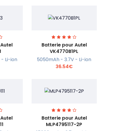
 Autel
Batterie pour Autel
3
VK4770B1PL
- Li-ion
5050mAh - 3.7V - Li-ion
r +
En savoir +
36.54€
 Autel
Batterie pour Autel
11
MLP4795117-2P