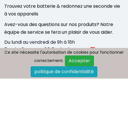
Trouvez votre batterie & redonnez une seconde vie
à vos appareils
Avez-vous des questions sur nos produits? Notre
équipe de service se fera un plaisir de vous aider.
Du lundi au vendredi de 9h à 18h
Besoin d’un conseil ? Contactez-nous :
Ce site nécessite l'autorisation de cookies pour fonctionner
Ce site nécessite l'autorisation de cookies pour fonctionner
info@tousbatterie.com
Accepter
Accepter
correctement.
correctement.
Medium
|
Substack
politique de confidentialité
politique de confidentialité
Qui sommes nous
Paiement et livraison
Politique de retour
FAQ
Plan du site
Contactez-nous
Blog
Copyright © 2026 - Tous droit réservés