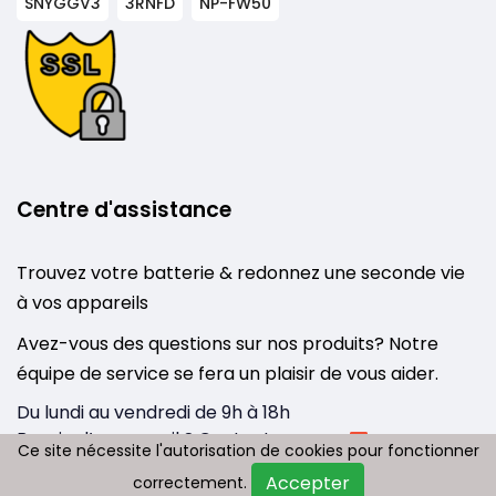
SNYGGV3
3RNFD
NP-FW50
Centre d'assistance
Trouvez votre batterie & redonnez une seconde vie
à vos appareils
Avez-vous des questions sur nos produits? Notre
équipe de service se fera un plaisir de vous aider.
Du lundi au vendredi de 9h à 18h
Besoin d’un conseil ? Contactez-nous :
Ce site nécessite l'autorisation de cookies pour fonctionner
Ce site nécessite l'autorisation de cookies pour fonctionner
info@tousbatterie.com
Accepter
Accepter
correctement.
correctement.
Medium
|
Substack