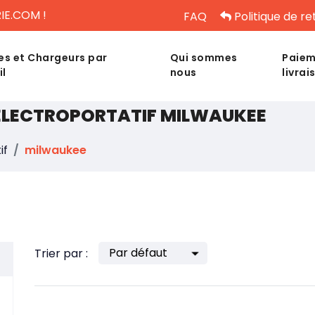
IE.COM !
FAQ
Politique de re
es et Chargeurs par
Qui sommes
Paiem
il
nous
livrai
 ÉLECTROPORTATIF MILWAUKEE
if
milwaukee
Trier par :