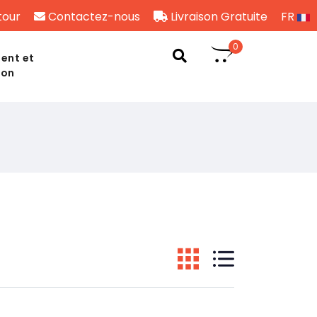
tour
Contactez-nous
Livraison Gratuite
FR
0
ent et
son