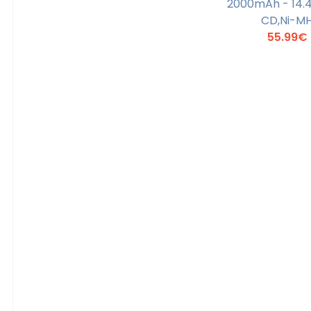
2000mAh - 14.4
En savoi
CD,Ni-M
55.99€