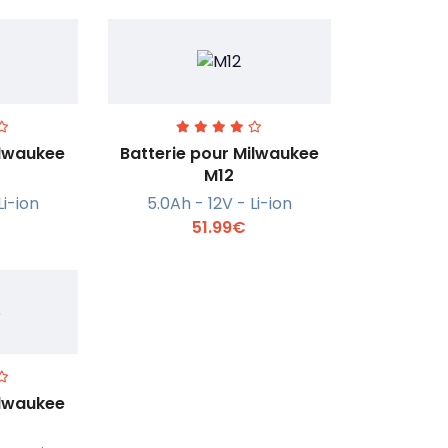
ilwaukee
Batterie pour Milwaukee
M12
Li-ion
5.0Ah - 12V - Li-ion
r +
En savoir +
51.99€
ilwaukee