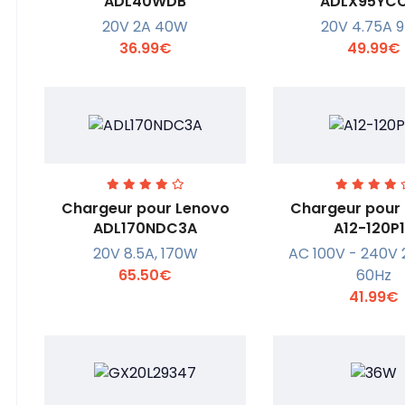
ADL40WDB
ADLX95YC
20V 2A 40W
20V 4.75A 
En savoir +
En savoi
36.99€
49.99€
Chargeur pour Lenovo
Chargeur pour
ADL170NDC3A
A12-120P
20V 8.5A, 170W
AC 100V - 240V 
En savoir +
En savoi
65.50€
60Hz
41.99€