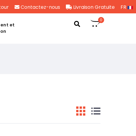
tour
Contactez-nous
Livraison Gratuite
FR
0
ent et
son