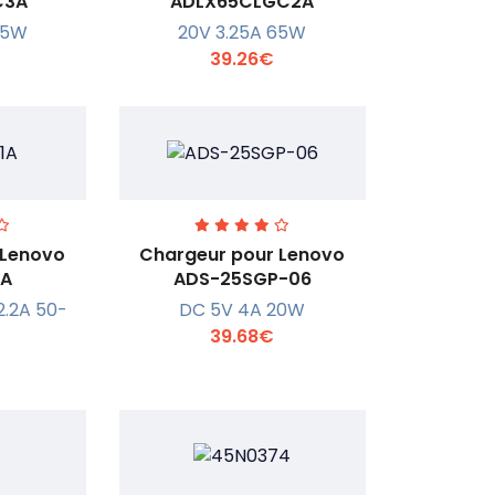
C3A
ADLX65CLGC2A
95W
20V 3.25A 65W
r +
En savoir +
39.26€
 Lenovo
Chargeur pour Lenovo
1A
ADS-25SGP-06
2.2A 50-
DC 5V 4A 20W
r +
En savoir +
39.68€