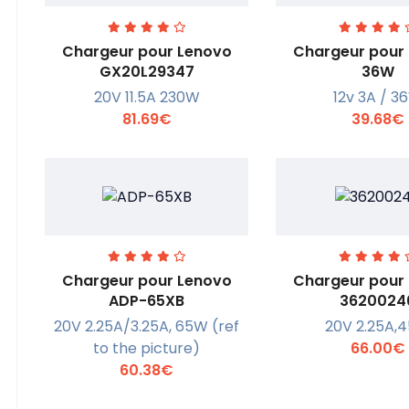
Chargeur pour Lenovo
Chargeur pour
GX20L29347
36W
20V 11.5A 230W
12v 3A / 3
En savoir +
En savoi
81.69€
39.68€
Chargeur pour Lenovo
Chargeur pour
ADP-65XB
3620024
20V 2.25A/3.25A, 65W (ref
20V 2.25A,
En savoir +
En savoi
to the picture)
66.00€
60.38€