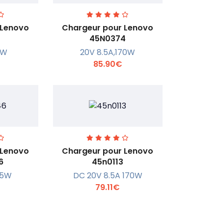
 Lenovo
Chargeur pour Lenovo
45N0374
6W
20V 8.5A,170W
r +
En savoir +
85.90€
 Lenovo
Chargeur pour Lenovo
6
45n0113
45W
DC 20V 8.5A 170W
r +
En savoir +
79.11€