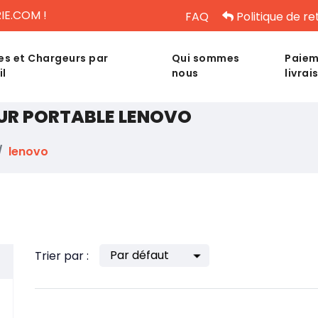
IE.COM !
FAQ
Politique de re
es et Chargeurs par
Qui sommes
Paiem
il
nous
livrai
UR PORTABLE LENOVO
lenovo
Trier par :