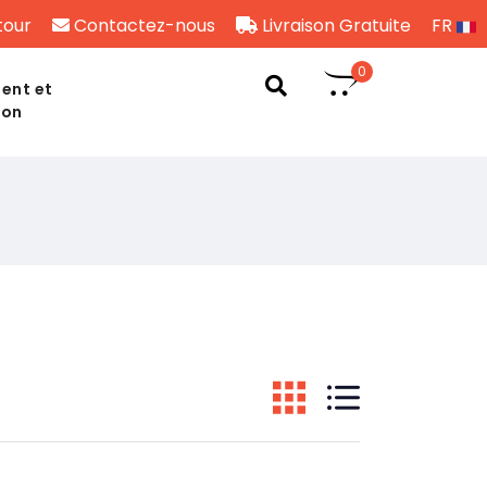
tour
Contactez-nous
Livraison Gratuite
FR
0
ent et
son