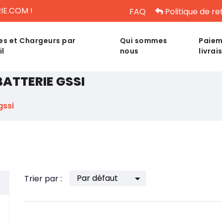
IE.COM !
FAQ
Politique de re
es et Chargeurs par
Qui sommes
Paiem
il
nous
livrai
BATTERIE GSSI
gssi
Trier par :