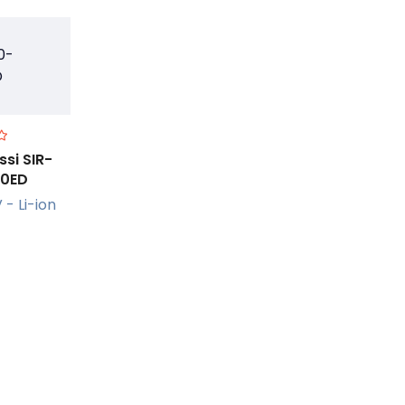
ssi SIR-
40ED
r +
- Li-ion