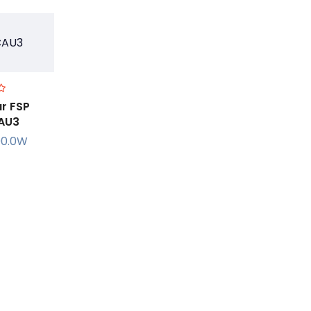
r FSP
AU3
00.0W
r +