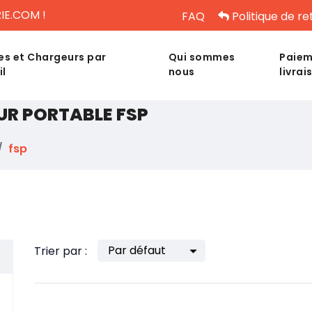
IE.COM !
FAQ
Politique de re
es et Chargeurs par
Qui sommes
Paiem
il
nous
livrai
UR PORTABLE FSP
fsp
Trier par :