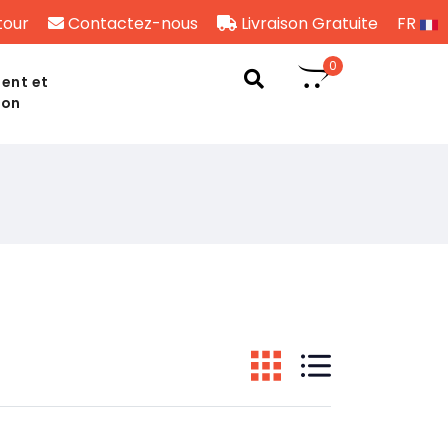
tour
Contactez-nous
Livraison Gratuite
FR
0
ent et
son