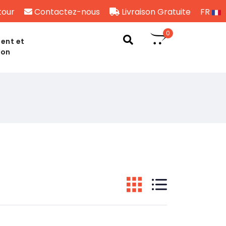
tour
Contactez-nous
Livraison Gratuite
FR
0
ent et
son