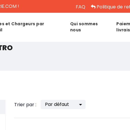
IE.COM !
FAQ
Politique de re
es et Chargeurs par
Qui sommes
Paiem
il
nous
livrai
TRO
Trier par :